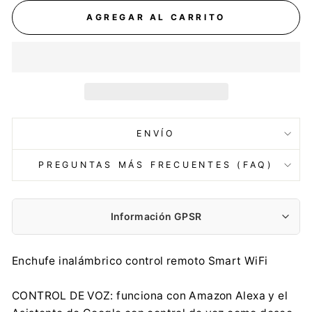
AGREGAR AL CARRITO
ENVÍO
PREGUNTAS MÁS FRECUENTES (FAQ)
Información GPSR
Fabricante:
Enchufe inalámbrico control remoto Smart WiFi
Centrumelektroniki.EU Sp. z o.o.
Korfantego 7, 42-600 Tarnowskie Góry
CONTROL DE VOZ: funciona con Amazon Alexa y el
contact@centrumelektroniki.pl