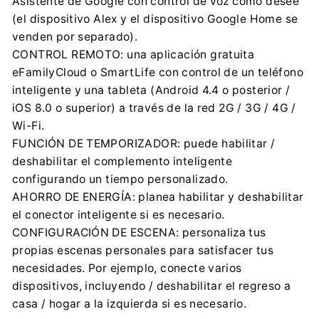
Asistente de Google con control de voz como desee
+48 32 284 72 22
(el dispositivo Alex y el dispositivo Google Home se
Importador:
venden por separado).
Centrumelektroniki.EU Sp. z o.o.
CONTROL REMOTO: una aplicación gratuita
Korfantego 7, 42-600 Tarnowskie Góry
eFamilyCloud o SmartLife con control de un teléfono
contact@centrumelektroniki.pl
inteligente y una tableta (Android 4.4 o posterior /
+48 32 284 72 22
iOS 8.0 o superior) a través de la red 2G / 3G / 4G /
Wi-Fi.
FUNCIÓN DE TEMPORIZADOR: puede habilitar /
deshabilitar el complemento inteligente
configurando un tiempo personalizado.
AHORRO DE ENERGÍA: planea habilitar y deshabilitar
el conector inteligente si es necesario.
CONFIGURACIÓN DE ESCENA: personaliza tus
propias escenas personales para satisfacer tus
necesidades. Por ejemplo, conecte varios
dispositivos, incluyendo / deshabilitar el regreso a
casa / hogar a la izquierda si es necesario.