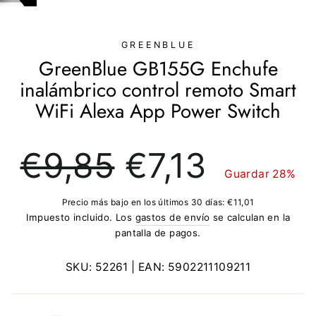
(ESC)
GREENBLUE
GreenBlue GB155G Enchufe
inalámbrico control remoto Smart
WiFi Alexa App Power Switch
Precio
Precio
€9,85
€7,13
regular
de
Guardar 28%
oferta
Precio más bajo en los últimos 30 días:
€11,01
Impuesto incluido. Los
gastos de envío
se calculan en la
pantalla de pagos.
SKU:
52261
| EAN:
5902211109211