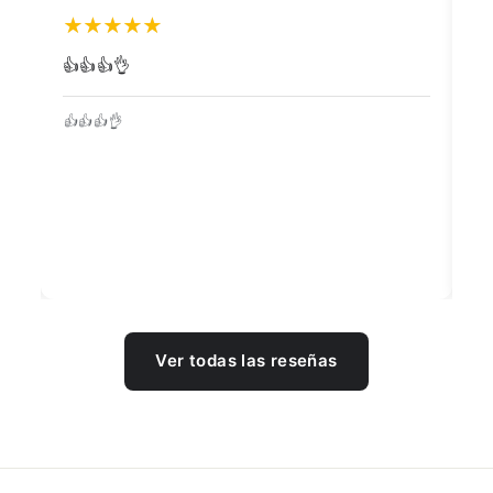
👍👍👍👌
Go
👍👍👍👌
Be
Ver todas las reseñas