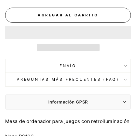
AGREGAR AL CARRITO
ENVÍO
PREGUNTAS MÁS FRECUENTES (FAQ)
Información GPSR
Fabricante:
Mesa de ordenador para juegos con retroiluminación
Centrumelektroniki.EU Sp. z o.o.
Korfantego 7, 42-600 Tarnowskie Góry