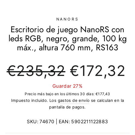
(ESC)
NANORS
Escritorio de juego NanoRS con
leds RGB, negro, grande, 100 kg
máx., altura 760 mm, RS163
Precio
Precio
€235,32
€172,32
regular
de
oferta
Guardar 27%
Precio más bajo en los últimos 30 días:
€177,43
Impuesto incluido. Los
gastos de envío
se calculan en la
pantalla de pagos.
SKU:
74670
| EAN:
5902211122883