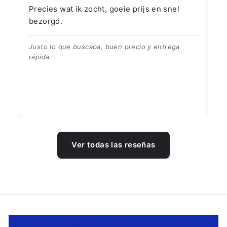
Precies wat ik zocht, goeie prijs en snel
👍
bezorgd.
👍
Justo lo que buscaba, buen precio y entrega
rápida.
Ver todas las reseñas