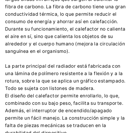
Importador:
fibra de carbono. La fibra de carbono tiene una gran
LumenProf Maciej Liwski
conductividad térmica, lo que permite reducir el
Radawiec Mały 18A, 21-030 Motycz
consumo de energía y ahorrar así en calefacción.
trioinpol@gmail.com
Durante su funcionamiento, el calefactor no calienta
0048 575412731
el aire en sí, sino que calienta los objetos de su
Información de seguridad:
alrededor y el cuerpo humano (mejora la circulación
Descargar archivo
sanguínea en el organismo).
La parte principal del radiador está fabricada con
una lámina de polímero resistente a la flexión y a la
rotura, sobre la que se aplica un gráfico estampado.
Todo se sujeta con listones de madera.
El diseño del calefactor permite enrollarlo, lo que,
combinado con su bajo peso, facilita su transporte.
Además, el interruptor de encendido/apagado
permite un fácil manejo. La construcción simple y la
falta de piezas mecánicas se traducen en la
durabilidad del dispositivo.