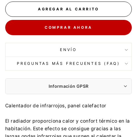
AGREGAR AL CARRITO
COMPRAR AHORA
ENVÍO
PREGUNTAS MÁS FRECUENTES (FAQ)
Información GPSR
Fabricante:
Calentador de infrarrojos, panel calefactor
LumenProf Maciej Liwski
Radawiec Mały 18A, 21-030 Motycz
El radiador proporciona calor y confort térmico en la
trioinpol@gmail.com
habitación. Este efecto se consigue gracias a las
0048 575412731
largas ondas infrarrojas que surgen al calentar la