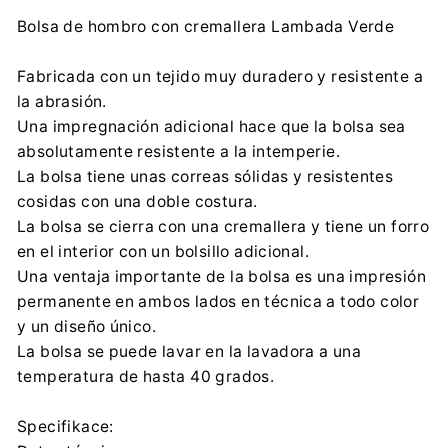
Fabricante:
Bolsa de hombro con cremallera Lambada Verde
ARCO DESIGN Sp. z o.o. Sp. k.
Partyzancka 186/190, 95-200 Pabianice
Fabricada con un tejido muy duradero y resistente a
arco@arcodesign.pl
la abrasión.
0048 42 225 24 89
Una impregnación adicional hace que la bolsa sea
Importador:
absolutamente resistente a la intemperie.
ARCO DESIGN Sp. z o.o. Sp. k.
La bolsa tiene unas correas sólidas y resistentes
Partyzancka 186/190, 95-200 Pabianice
cosidas con una doble costura.
arco@arcodesign.pl
La bolsa se cierra con una cremallera y tiene un forro
0048 42 225 24 89
en el interior con un bolsillo adicional.
Una ventaja importante de la bolsa es una impresión
permanente en ambos lados en técnica a todo color
y un diseño único.
La bolsa se puede lavar en la lavadora a una
temperatura de hasta 40 grados.
Specifikace: