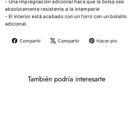
- Una impregnación adicional hace que la bolsa sea
absolutamente resistente a la intemperie
- El interior está acabado con un forro con un bolsillo
adicional.
Compartir
Tuitear
Pine
Compartir
Compartir
Hacer pin
en
en
en
Facebook
X
Pinte
También podría interesarte