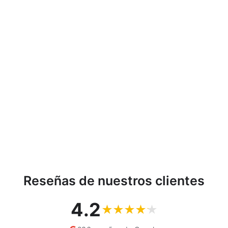
Holi Bolsa de hombro con
cremallera Señoras
Shopper Adecuado para
A4 Bolsa de transporte
con motivo Lambada
Verde
BERTONI
€23,93
Reseñas de nuestros clientes
4.2