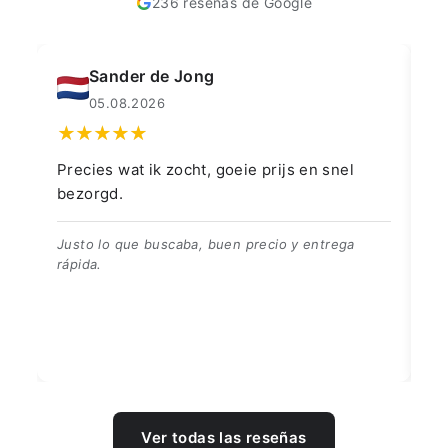
236 reseñas de Google
Muahmmet Karadag
04.08.2026
👍👍👍👌
G
👍👍👍👌
B
Ver todas las reseñas