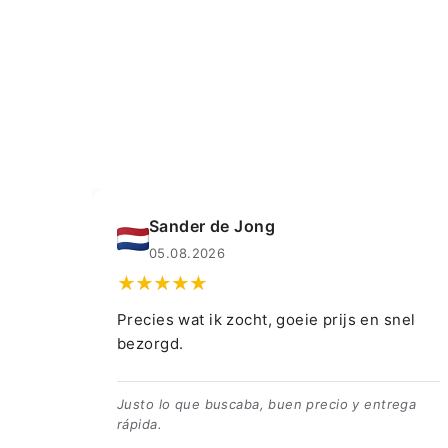
Muahmmet Karadag
04.08.2026
snel
👍👍👍👌
👍👍👍👌
trega