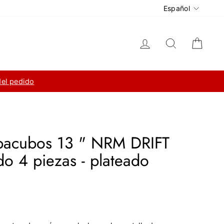
Idioma
Español
Ingresar
Buscar
Carri
del pedido
apacubos 13 " NRM DRIFT
do 4 piezas - plateado