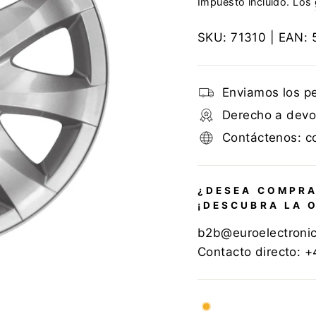
Impuesto incluido. Los
SKU:
71310
| EAN:
Enviamos los p
Derecho a devol
Contáctenos: c
¿DESEA COMPRA
¡DESCUBRA LA 
b2b@euroelectroni
Contacto directo: 