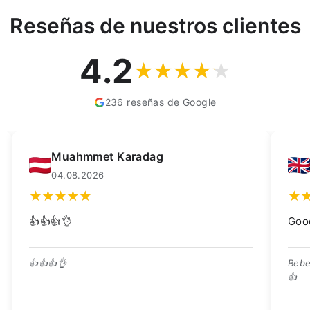
Reseñas de nuestros clientes
4.2
236 reseñas de Google
Kay Dean
F
02.08.2026
0
Good quality trough, great price 👍
Scher
gelev
Bebedero de buena calidad, ¡excelente precio!
👍
¡Preci
entreg