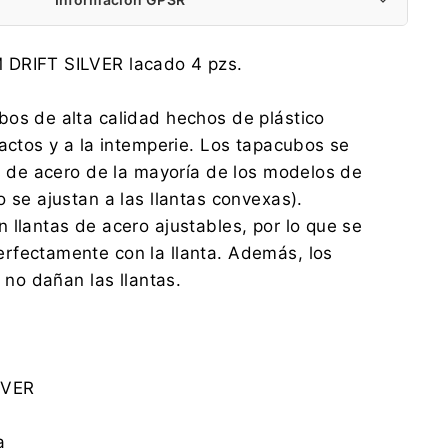
NRM Sp. z o.o.
 DRIFT SILVER lacado 4 pzs.
Wspólna 7, 62-065 Grodzisk Wielkopolski
office@nrm.pl
os de alta calidad hechos de plástico
0048 614 448 683
pactos y a la intemperie. Los tapacubos se
NRM Sp. z o.o.
as de acero de la mayoría de los modelos de
Wspólna 7, 62-065 Grodzisk Wielkopolski
o se ajustan a las llantas convexas).
office@nrm.pl
0048 614 448 683
 llantas de acero ajustables, por lo que se
rfectamente con la llanta. Además, los
o no dañan las llantas.
LVER
a