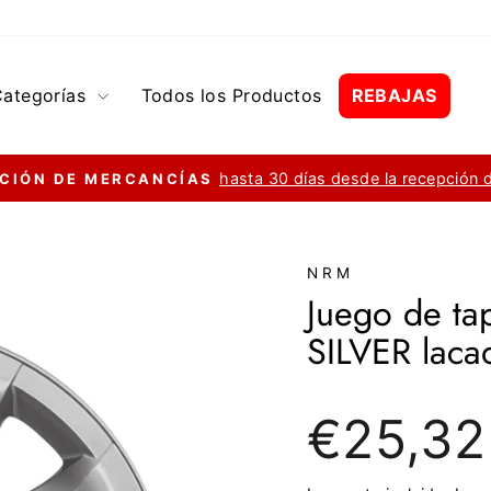
Categorías
Todos los Productos
REBAJAS
hasta 30 días desde la recepción 
CIÓN DE MERCANCÍAS
diapositivas
pausa
NRM
Juego de t
SILVER laca
Precio
€25,32
regular