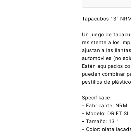
Fabricante:
Tapacubos 13" NRM
Un juego de tapacub
resistente a los im
Importador:
ajustan a las llant
automóviles (no sol
Están equipados con
pueden combinar pe
pestillos de plástic
Specifikace:
- Fabricante: NRM
- Modelo: DRIFT SI
- Tamaño: 13 "
- Color: plata lacad