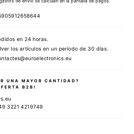
gastos de envío
se calculan en la pantalla de pagos.
5905912658644
edidos en 24 horas.
ver los artículos en un período de 30 días.
ontactes@euroelectronics.eu
R UNA MAYOR CANTIDAD?
OFERTA B2B!
cs.eu
+49 3221 4219749