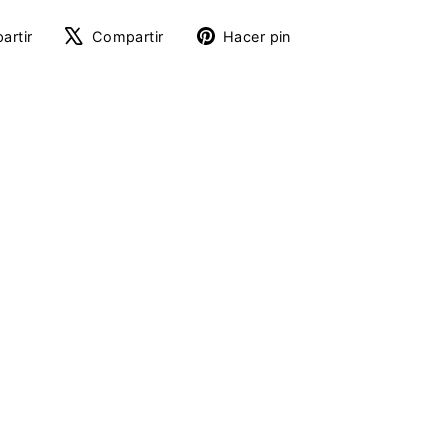
Compartir
Tuitear
Pinear
artir
Compartir
Hacer pin
en
en
en
Facebook
X
Pinterest