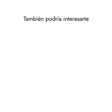
También podría interesarte
Manguera de agua de 3
capas Manguera de jardín
Riego flexible Manguera
flexible de poliéster
trenzado cruzado
Resistente a los rayos UV
25 Bar 3/4" 50m
AGAPLAST
€46,57