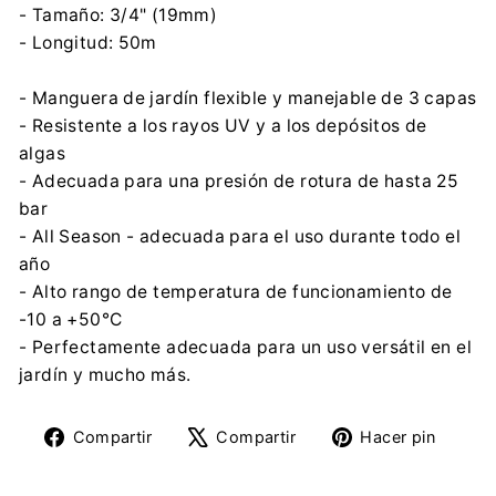
- Tamaño: 3/4" (19mm)
- Longitud: 50m
- Manguera de jardín flexible y manejable de 3 capas
- Resistente a los rayos UV y a los depósitos de
algas
- Adecuada para una presión de rotura de hasta 25
bar
- All Season - adecuada para el uso durante todo el
año
- Alto rango de temperatura de funcionamiento de
-10 a +50°С
- Perfectamente adecuada para un uso versátil en el
jardín y mucho más.
Compartir
Tuitear
Pine
Compartir
Compartir
Hacer pin
en
en
en
Facebook
X
Pinte