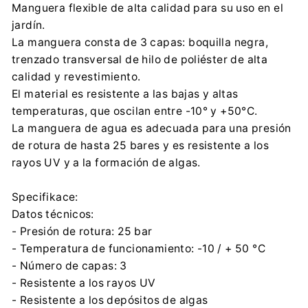
Manguera flexible de alta calidad para su uso en el
agaplast@agaplast.pl
jardín.
0048 89 519 36 00
La manguera consta de 3 capas: boquilla negra,
Importador:
trenzado transversal de hilo de poliéster de alta
AGAPLAST Sp. z o.o.
calidad y revestimiento.
Mrongowiusza 29, 11-015 Olsztynek
El material es resistente a las bajas y altas
agaplast@agaplast.pl
temperaturas, que oscilan entre -10° y +50°C.
0048 89 519 36 00
La manguera de agua es adecuada para una presión
de rotura de hasta 25 bares y es resistente a los
rayos UV y a la formación de algas.
Specifikace:
Datos técnicos:
- Presión de rotura: 25 bar
- Temperatura de funcionamiento: -10 / + 50 °C
- Número de capas: 3
- Resistente a los rayos UV
- Resistente a los depósitos de algas