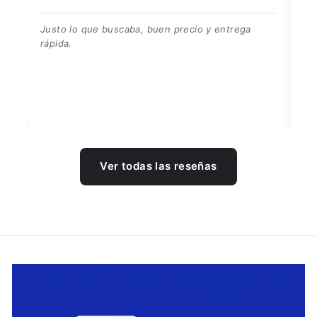
👍👍👍👌
Be
Ver todas las reseñas