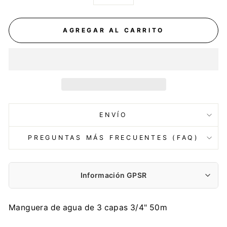
−
+
AGREGAR AL CARRITO
ENVÍO
PREGUNTAS MÁS FRECUENTES (FAQ)
Información GPSR
Fabricante:
Manguera de agua de 3 capas 3/4" 50m
AGAPLAST Sp. z o.o.
Mrongowiusza 29, 11-015 Olsztynek