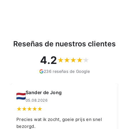
Reseñas de nuestros clientes
4.2
236 reseñas de Google
Muahmmet Karadag
04.08.2026
👍👍👍👌
Go