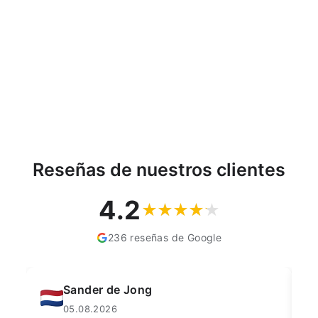
Pantalón de trabajo para
hombre AVACORE
TUBBOS AZUL Talla 56
AVACORE
€41,02
Reseñas de nuestros clientes
4.2
236 reseñas de Google
Sander de Jong
M
05.08.2026
0