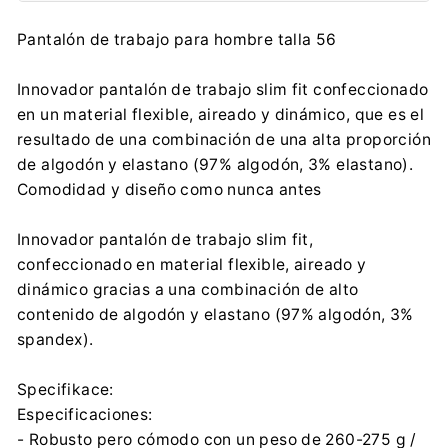
Fabricante:
Pantalón de trabajo para hombre talla 56
AVACORE SP. Z O.O.
Księdza Prałata Edwarda Płonki 8, 42-680 Tarnowskie
Innovador pantalón de trabajo slim fit confeccionado
Góry
en un material flexible, aireado y dinámico, que es el
sales@avacore.pl
resultado de una combinación de una alta proporción
0048 32 381 17 44
de algodón y elastano (97% algodón, 3% elastano).
Importador:
Comodidad y diseño como nunca antes
AVACORE SP. Z O.O.
Księdza Prałata Edwarda Płonki 8, 42-680 Tarnowskie
Innovador pantalón de trabajo slim fit,
Góry
sales@avacore.pl
confeccionado en material flexible, aireado y
0048 32 381 17 44
dinámico gracias a una combinación de alto
contenido de algodón y elastano (97% algodón, 3%
spandex).
Specifikace:
Especificaciones:
- Robusto pero cómodo con un peso de 260-275 g /