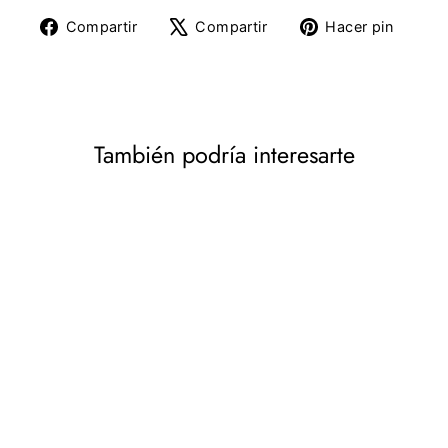
Compartir
Tuitear
Pine
Compartir
Compartir
Hacer pin
en
en
en
Facebook
X
Pinte
También podría interesarte