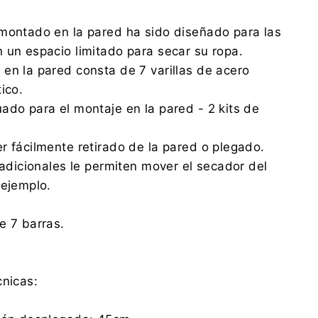
BARUCKI
Kraszewskiego 3, 42-200 Częstochowa
montado en la pared ha sido diseñado para las
agd-abj@wp.pl
0048500683443
 un espacio limitado para secar su ropa.
en la pared consta de 7 varillas de acero
P P-HANDLOWO-USŁUGOWEA.B.J.ANDRZEJ
ico.
BARUCKI
Kraszewskiego 3, 42-200 Częstochowa
ado para el montaje en la pared - 2 kits de
agd-abj@wp.pl
0048500683443
r fácilmente retirado de la pared o plegado.
 adicionales le permiten mover el secador del
 ejemplo.
e 7 barras.
cnicas: