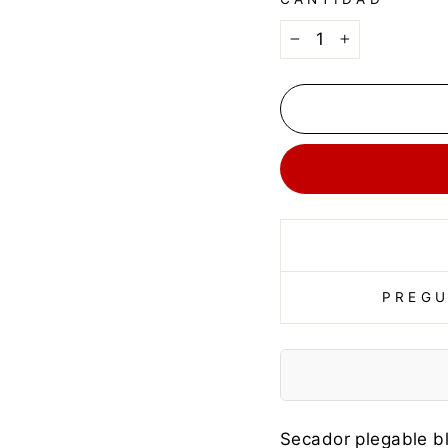
−
+
PREGU
Fabricante:
Secador plegable b