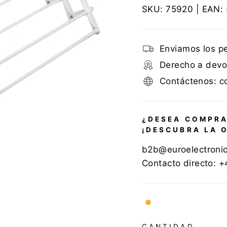
SKU:
75920
| EAN:
Enviamos los p
Derecho a devol
Contáctenos: c
¿DESEA COMPRA
¡DESCUBRA LA 
b2b@euroelectroni
Contacto directo: 
CANTIDAD