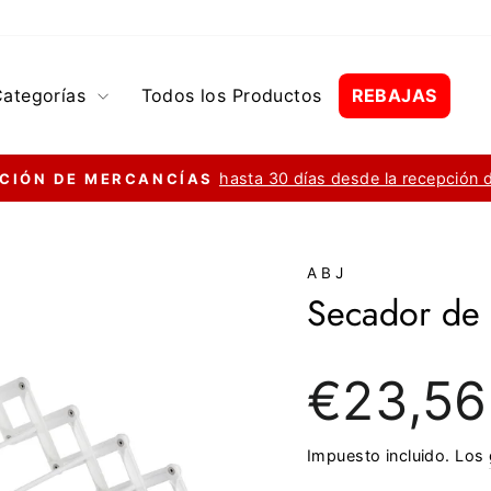
Categorías
Todos los Productos
REBAJAS
hasta 30 días desde la recepción 
CIÓN DE MERCANCÍAS
diapositivas
pausa
ABJ
Secador de 
Precio
€23,56
regular
Impuesto incluido. Los