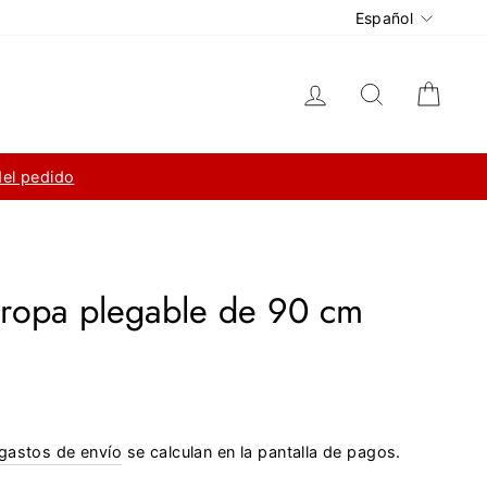
Idioma
Español
Ingresar
Buscar
Carri
del pedido
ropa plegable de 90 cm
gastos de envío
se calculan en la pantalla de pagos.