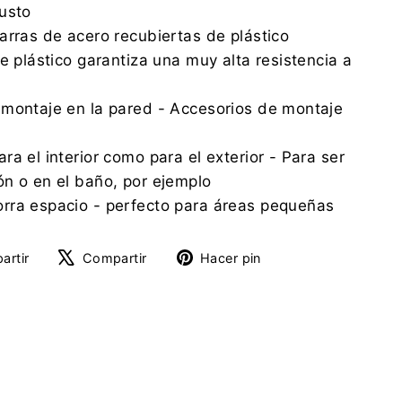
usto
arras de acero recubiertas de plástico
e plástico garantiza una muy alta resistencia a
 montaje en la pared - Accesorios de montaje
a el interior como para el exterior - Para ser
n o en el baño, por ejemplo
rra espacio - perfecto para áreas pequeñas
Compartir
Tuitear
Pinear
artir
Compartir
Hacer pin
en
en
en
Facebook
X
Pinterest