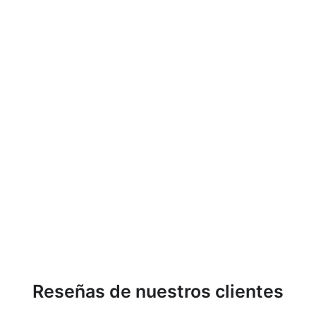
Sensor crepuscular con
sonda externa máx.
3450W Maclean Energy
MCE35
MACLEAN
€9,31
Reseñas de nuestros clientes