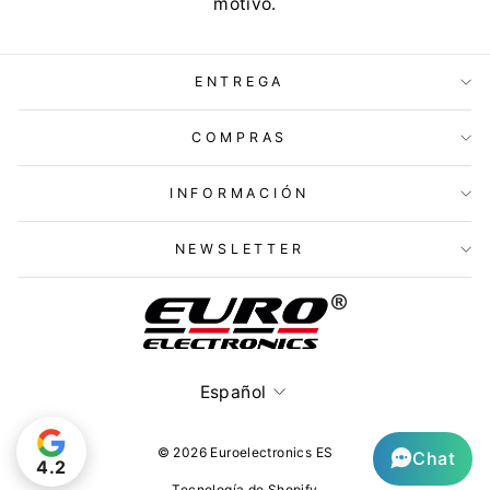
motivo.
ENTREGA
COMPRAS
INFORMACIÓN
NEWSLETTER
Idioma
Español
© 2026 Euroelectronics ES
Chat
4.2
Tecnología de Shopify