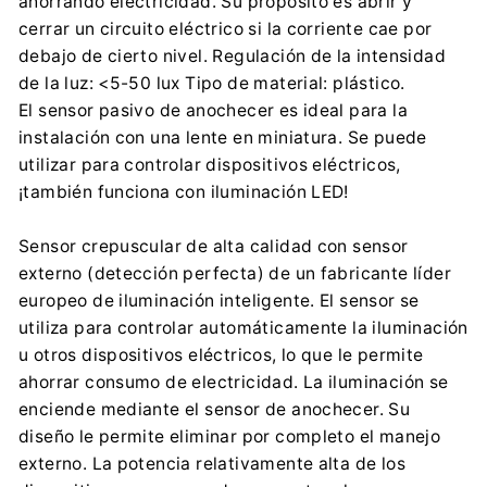
ahorrando electricidad. Su propósito es abrir y
Importador:
cerrar un circuito eléctrico si la corriente cae por
Centrumelektroniki.EU Sp. z o.o.
debajo de cierto nivel. Regulación de la intensidad
Korfantego 7, 42-600 Tarnowskie Góry
de la luz: <5-50 lux Tipo de material: plástico.
contact@centrumelektroniki.pl
El sensor pasivo de anochecer es ideal para la
+48 32 284 72 22
instalación con una lente en miniatura. Se puede
utilizar para controlar dispositivos eléctricos,
¡también funciona con iluminación LED!
Sensor crepuscular de alta calidad con sensor
externo (detección perfecta) de un fabricante líder
europeo de iluminación inteligente. El sensor se
utiliza para controlar automáticamente la iluminación
u otros dispositivos eléctricos, lo que le permite
ahorrar consumo de electricidad. La iluminación se
enciende mediante el sensor de anochecer. Su
diseño le permite eliminar por completo el manejo
externo. La potencia relativamente alta de los