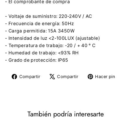
- El comprobante de compra
- Voltaje de suministro: 220-240V / AC
- Frecuencia de energía: 50Hz
- Carga permitida: 15A 3450W
- Intensidad de luz <2-100LUX (ajustable)
- Temperatura de trabajo: -20 / + 40 ° C
- Humedad de trabajo: <93% RH
- Grado de protección: IP65
Compartir
Tuitear
Pine
Compartir
Compartir
Hacer pin
en
en
en
Facebook
X
Pinte
También podría interesarte