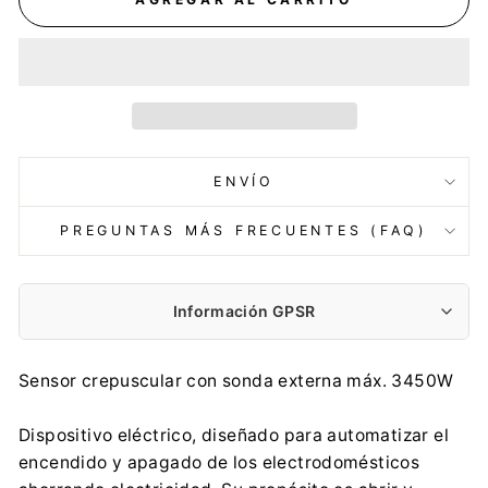
ENVÍO
PREGUNTAS MÁS FRECUENTES (FAQ)
Información GPSR
Fabricante:
Sensor crepuscular con sonda externa máx. 3450W
Centrumelektroniki.EU Sp. z o.o.
Korfantego 7, 42-600 Tarnowskie Góry
Dispositivo eléctrico, diseñado para automatizar el
contact@centrumelektroniki.pl
encendido y apagado de los electrodomésticos
+48 32 284 72 22