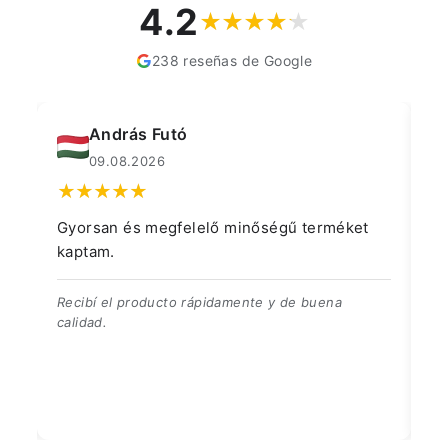
4.2
238 reseñas de Google
András Futó
09.08.2026
Gyorsan és megfelelő minőségű terméket
Pr
kaptam.
be
Recibí el producto rápidamente y de buena
Ju
calidad.
rá