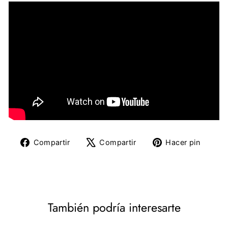
Compartir
Tuitear
Pine
Compartir
Compartir
Hacer pin
en
en
en
Facebook
X
Pinte
También podría interesarte