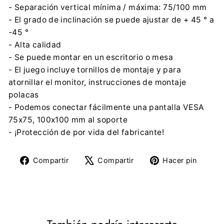
- Separación vertical mínima / máxima: 75/100 mm
- El grado de inclinación se puede ajustar de + 45 ° a
-45 °
- Alta calidad
- Se puede montar en un escritorio o mesa
- El juego incluye tornillos de montaje y para
atornillar el monitor, instrucciones de montaje
polacas
- Podemos conectar fácilmente una pantalla VESA
75x75, 100x100 mm al soporte
- ¡Protección de por vida del fabricante!
Compartir
Tuitear
Pine
Compartir
Compartir
Hacer pin
en
en
en
Facebook
X
Pinte