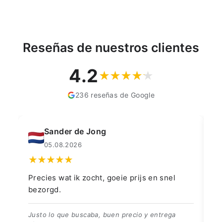
Reseñas de nuestros clientes
4.2
236 reseñas de Google
Muahmmet Karadag
04.08.2026
👍👍👍👌
Go
👍👍👍👌
Be