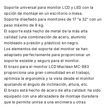
Korfantego 7, 42-600 Tarnowskie Góry
Soporte universal para monitor LCD y LED con la
contact@centrumelektroniki.pl
opción de montaje en un escritorio o mesa.
+48 32 284 72 22
Soporte diseñado para monitores de 17 "a 32" con un
Importador:
peso máximo de 8 kg.
Centrumelektroniki.EU Sp. z o.o.
El soporte está hecho de metal de la más alta
Korfantego 7, 42-600 Tarnowskie Góry
calidad (una combinación de acero, aluminio
contact@centrumelektroniki.pl
moldeado a presión y plástico) en negro.
+48 32 284 72 22
Los elementos del soporte del monitor se han
adaptado perfectamente para proporcionar un
soporte estable y seguro para el monitor.
El brazo para el monitor LCD Maclean MC-883
proporciona una gran comodidad en el trabajo,
optimiza la ergonomía y la vista desde el monitor
ajustando el ángulo de inclinación, altura, etc.
El brazo está hecho de acero de alta calidad: ha sido
equipado con una abrazadera de montaje duradera
que le permite unirse a una encimera u otras