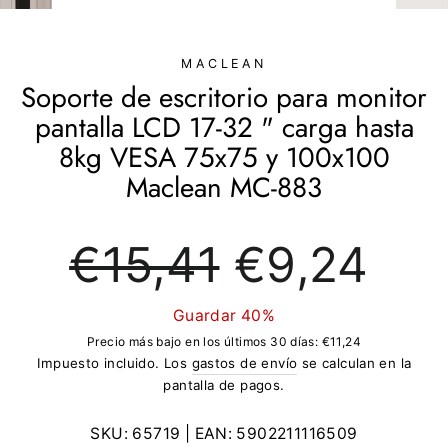
(ESC)
MACLEAN
Soporte de escritorio para monitor
pantalla LCD 17-32 " carga hasta
8kg VESA 75x75 y 100x100
Maclean MC-883
Precio
Precio
€15,41
€9,24
regular
de
oferta
Guardar 40%
Precio más bajo en los últimos 30 días:
€11,24
Impuesto incluido. Los
gastos de envío
se calculan en la
pantalla de pagos.
SKU:
65719
| EAN:
5902211116509