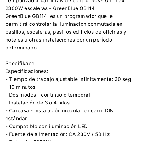
Temporizador carril DIN de control 30s-10m max
contact@centrumelektroniki.pl
2300W escaleras - GreenBlue GB114
+48 32 284 72 22
GreenBlue GB114 es un programador que le
Importador:
permitirá controlar la iluminación conmutada en
Centrumelektroniki.EU Sp. z o.o.
pasillos, escaleras, pasillos edificios de oficinas y
Korfantego 7, 42-600 Tarnowskie Góry
hoteles u otras instalaciones por un período
contact@centrumelektroniki.pl
determinado.
+48 32 284 72 22
Specifikace:
Especificaciones:
- Tiempo de trabajo ajustable infinitamente: 30 seg.
- 10 minutos
- Dos modos - continuo o temporal
- Instalación de 3 o 4 hilos
- Carcasa - instalación modular en carril DIN
estándar
- Compatible con iluminación LED
- Fuente de alimentación: CA 230V / 50 Hz