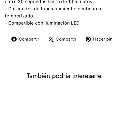
entre 30 segundos hasta de 10 minutos
- Dos modos de funcionamiento: continuo o
temporizado.
- Compatible con iluminación LED
Compartir
Tuitear
Pine
Compartir
Compartir
Hacer pin
en
en
en
Facebook
X
Pinte
También podría interesarte
DESCUENTO