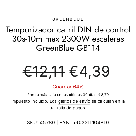
(ESC)
GREENBLUE
Temporizador carril DIN de control
30s-10m max 2300W escaleras
GreenBlue GB114
Precio
Precio
€12,11
€4,39
regular
de
oferta
Guardar 64%
Precio más bajo en los últimos 30 días:
€8,79
Impuesto incluido. Los
gastos de envío
se calculan en la
pantalla de pagos.
SKU:
45780
| EAN:
5902211104810