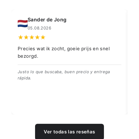
Muahmmet Karadag
04.08.2026
👍👍👍👌
Go
👍👍👍👌
Be
Ver todas las reseñas