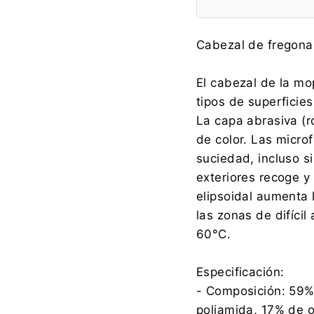
Fabricante:
Cabezal de fregona
El cabezal de la mo
tipos de superficie
Importador:
La capa abrasiva (ro
de color. Las micro
suciedad, incluso sin
exteriores recoge y
elipsoidal aumenta l
las zonas de difíci
60°C.
Especificación:
- Composición: 59% 
poliamida, 17% de o