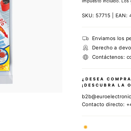
Impuesto incluido. Los
SKU:
57715
| EAN:
Enviamos los p
Derecho a devol
Contáctenos: c
¿DESEA COMPRA
¡DESCUBRA LA 
b2b@euroelectroni
Contacto directo: 