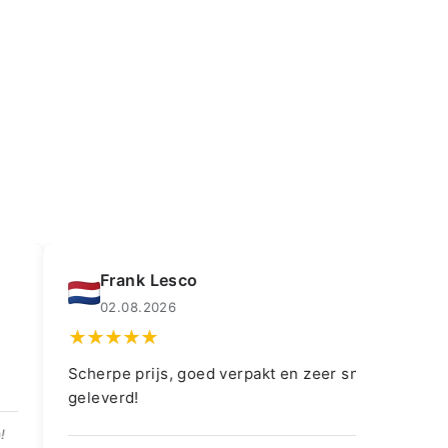
rank Lesco
Lledrmorg
2.08.2026
01.08.2026
pe prijs, goed verpakt en zeer snel
Fantastic item a
erd!
delivery and ki
whole purchase