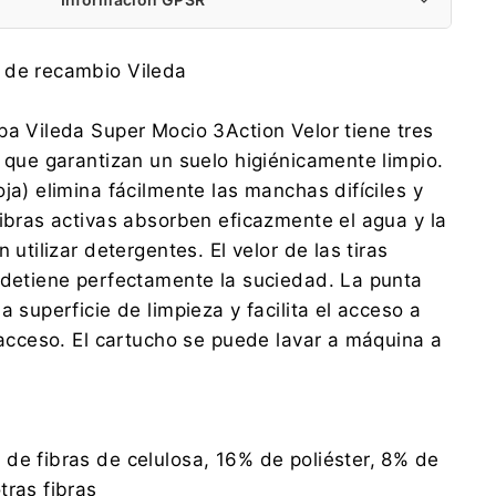
FHP VILEDA Sp. z o.o.
 de recambio Vileda
Puławska 182, 02-670 Warszawa
info@sklepvileda.pl
pa Vileda Super Mocio 3Action Velor tiene tres
+48 42 279 44 45
s que garantizan un suelo higiénicamente limpio.
FHP VILEDA Sp. z o.o.
ja) elimina fácilmente las manchas difíciles y
Puławska 182, 02-670 Warszawa
fibras activas absorben eficazmente el agua y la
info@sklepvileda.pl
+48 42 279 44 45
 utilizar detergentes. El velor de las tiras
 detiene perfectamente la suciedad. La punta
a superficie de limpieza y facilita el acceso a
l acceso. El cartucho se puede lavar a máquina a
de fibras de celulosa, 16% de poliéster, 8% de
tras fibras