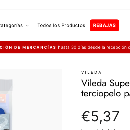
Categorías
Todos los Productos
REBAJAS
hasta 30 días desde la recepción 
CIÓN DE MERCANCÍAS
diapositivas
pausa
VILEDA
Vileda Supe
terciopelo p
Precio
€5,37
regular