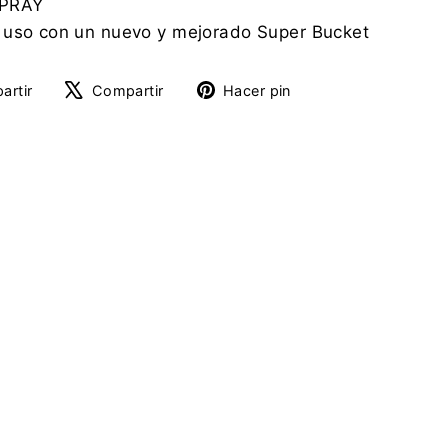
SPRAY
 uso con un nuevo y mejorado Super Bucket
Compartir
Tuitear
Pinear
artir
Compartir
Hacer pin
en
en
en
Facebook
X
Pinterest