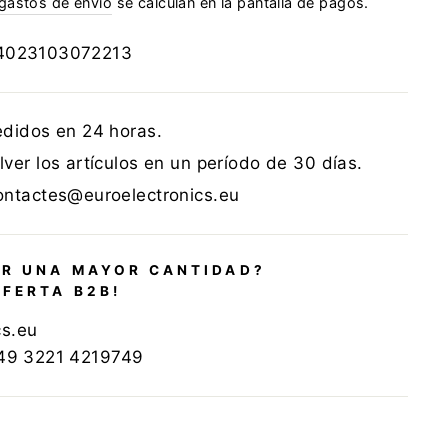
gastos de envío
se calculan en la pantalla de pagos.
4023103072213
edidos en 24 horas.
ver los artículos en un período de 30 días.
ontactes@euroelectronics.eu
R UNA MAYOR CANTIDAD?
OFERTA B2B!
cs.eu
+49 3221 4219749