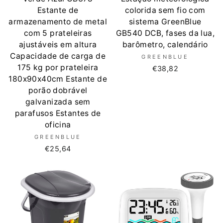
Estante de
colorida sem fio com
armazenamento de metal
sistema GreenBlue
com 5 prateleiras
GB540 DCB, fases da lua,
ajustáveis ​​em altura
barômetro, calendário
Capacidade de carga de
GREENBLUE
175 kg por prateleira
€38,82
180x90x40cm Estante de
porão dobrável
galvanizada sem
parafusos Estantes de
oficina
GREENBLUE
€25,64