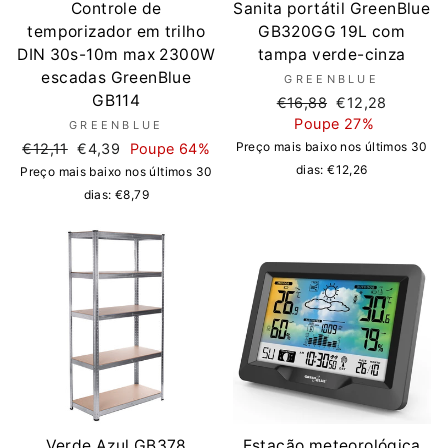
Controle de
Sanita portátil GreenBlue
temporizador em trilho
GB320GG 19L com
DIN 30s-10m max 2300W
tampa verde-cinza
escadas GreenBlue
GREENBLUE
GB114
Preço
Preço
€16,88
€12,28
normal
de
Poupe 27%
GREENBLUE
saldo
Preço
Preço
Preço mais baixo nos últimos 30
€12,11
€4,39
Poupe 64%
normal
de
dias:
€12,26
Preço mais baixo nos últimos 30
saldo
dias:
€8,79
Verde Azul GB378
Estação meteorológica