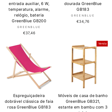
entrada auxiliar, 6 W,
dourada GreenBlue
temperatura, alarme,
GB183
relógio, bateria
GREENBLUE
GreenBlue GB200
€34,76
GREENBLUE
€37,46
Venda
Espreguiçadeira
Móveis de casa de banho
dobrável clássica de faia
GreenBlue GB321,
rosa GreenBlue GB183
estante em bambu com 3