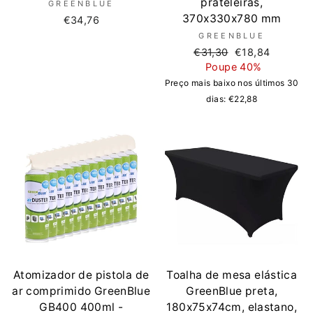
prateleiras,
GREENBLUE
370x330x780 mm
€34,76
GREENBLUE
Preço
Preço
€31,30
€18,84
normal
de
Poupe 40%
saldo
Preço mais baixo nos últimos 30
dias:
€22,88
Atomizador de pistola de
Toalha de mesa elástica
ar comprimido GreenBlue
GreenBlue preta,
GB400 400ml -
180x75x74cm, elastano,