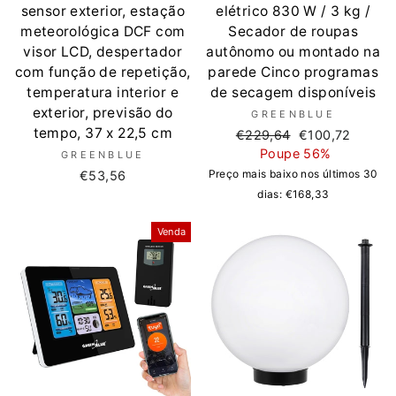
sensor exterior, estação
elétrico 830 W / 3 kg /
meteorológica DCF com
Secador de roupas
visor LCD, despertador
autônomo ou montado na
com função de repetição,
parede Cinco programas
temperatura interior e
de secagem disponíveis
exterior, previsão do
GREENBLUE
tempo, 37 x 22,5 cm
Preço
Preço
€229,64
€100,72
normal
de
Poupe 56%
GREENBLUE
saldo
Preço mais baixo nos últimos 30
€53,56
dias:
€168,33
Venda