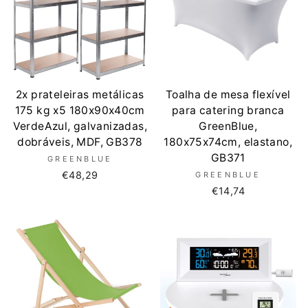
2x prateleiras metálicas
Toalha de mesa flexível
175 kg x5 180x90x40cm
para catering branca
VerdeAzul, galvanizadas,
GreenBlue,
dobráveis, MDF, GB378
180x75x74cm, elastano,
GB371
GREENBLUE
€48,29
GREENBLUE
€14,74