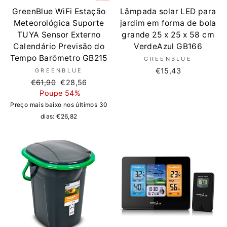
GreenBlue WiFi Estação
Lâmpada solar LED para
Meteorológica Suporte
jardim em forma de bola
TUYA Sensor Externo
grande 25 x 25 x 58 cm
Calendário Previsão do
VerdeAzul GB166
Tempo Barômetro GB215
GREENBLUE
€15,43
GREENBLUE
Preço
Preço
€61,90
€28,56
normal
de
Poupe 54%
saldo
Preço mais baixo nos últimos 30
dias:
€26,82