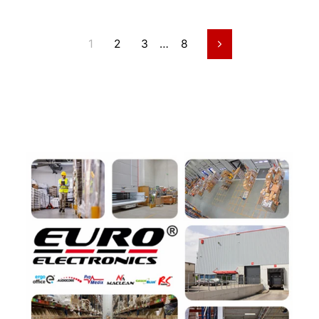
1
2
3
…
8
Seguinte