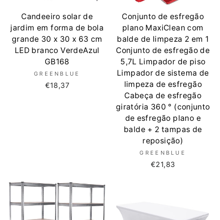
Candeeiro solar de
Conjunto de esfregão
jardim em forma de bola
plano MaxiClean com
grande 30 x 30 x 63 cm
balde de limpeza 2 em 1
LED branco VerdeAzul
Conjunto de esfregão de
GB168
5,7L Limpador de piso
Limpador de sistema de
GREENBLUE
limpeza de esfregão
€18,37
Cabeça de esfregão
giratória 360 ° (conjunto
de esfregão plano e
balde + 2 tampas de
reposição)
GREENBLUE
€21,83