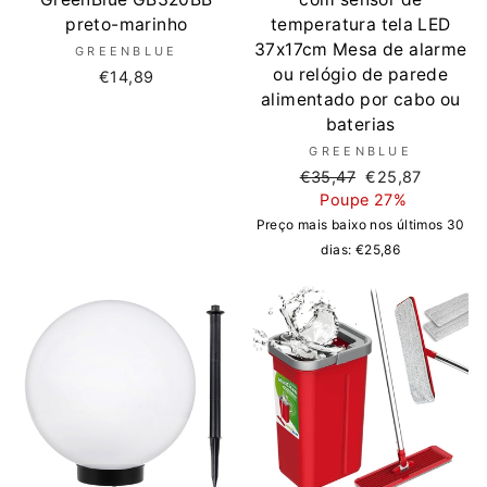
preto-marinho
temperatura tela LED
37x17cm Mesa de alarme
GREENBLUE
ou relógio de parede
€14,89
alimentado por cabo ou
baterias
GREENBLUE
Preço
Preço
€35,47
€25,87
normal
de
Poupe 27%
saldo
Preço mais baixo nos últimos 30
dias:
€25,86