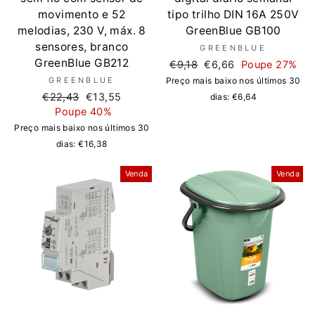
movimento e 52
tipo trilho DIN 16A 250V
melodias, 230 V, máx. 8
GreenBlue GB100
sensores, branco
GREENBLUE
GreenBlue GB212
Preço
Preço
€9,18
€6,66
Poupe 27%
normal
de
GREENBLUE
Preço mais baixo nos últimos 30
saldo
Preço
Preço
€22,43
€13,55
dias:
€6,64
normal
de
Poupe 40%
saldo
Preço mais baixo nos últimos 30
dias:
€16,38
Venda
Venda