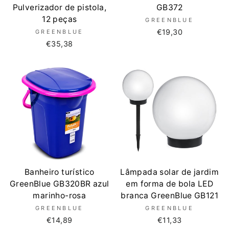
Pulverizador de pistola,
GB372
12 peças
GREENBLUE
€19,30
GREENBLUE
€35,38
Banheiro turístico
Lâmpada solar de jardim
GreenBlue GB320BR azul
em forma de bola LED
marinho-rosa
branca GreenBlue GB121
GREENBLUE
GREENBLUE
€14,89
€11,33