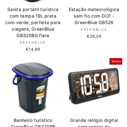
Sanita portátil turística
Estação meteorológica
com tampa 19L preta
sem fio com DCF -
com verde, perfeita para
GreenBlue GB526
viagens, GreenBlue
GREENBLUE
GB320BG flare
€29,06
GREENBLUE
€14,89
Venda
Banheiro turístico
Grande relógio digital
GreenBlue GB320BB
com sensor de