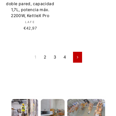
doble pared, capacidad
1,7L, potencia máx.
2200W, KettleX Pro
LAFE
€42,97
1
2
3
4
Seguinte