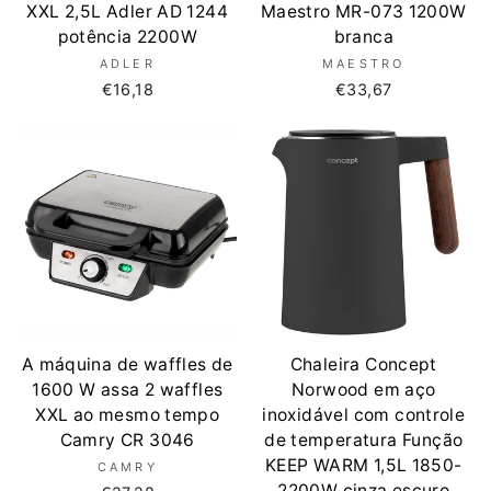
XXL 2,5L Adler AD 1244
Maestro MR-073 1200W
potência 2200W
branca
ADLER
MAESTRO
€16,18
€33,67
A máquina de waffles de
Chaleira Concept
1600 W assa 2 waffles
Norwood em aço
XXL ao mesmo tempo
inoxidável com controle
Camry CR 3046
de temperatura Função
KEEP WARM 1,5L 1850-
CAMRY
2200W cinza escuro