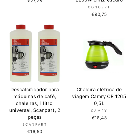
€27,28
CONCEPT
€90,75
Descalcificador para
Chaleira elétrica de
máquinas de café,
viagem Camry CR 1265
chaleiras, 1 litro,
0,5L
universal, Scanpart, 2
CAMRY
peças
€18,43
SCANPART
€16,50