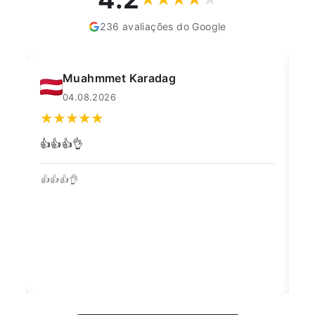
236 avaliações do Google
Muahmmet Karadag
04.08.2026
👍👍👍👌
Go
👍👍👍👌
Co