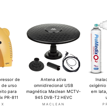
ressor de
Antena ativa
Inala
 de urso
omnidirecional USB
oxigéni
eito para
magnética Maclean MCTV-
em lata
ix PR-811
945 DVB-T2 HEVC
IX
MACLEAN
P