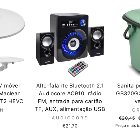
V móvel
Alto-falante Bluetooth 2.1
Sanita p
 Maclean
Audiocore AC910, rádio
GB320GG
T2 HEVC
FM, entrada para cartão
v
TF, AUX, alimentação USB
AN
G
Preço
AUDIOCORE
€20,45
normal
€21,70
Preço mais ba