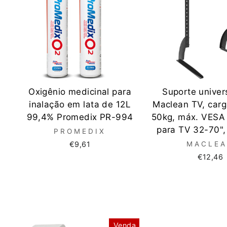
Oxigênio medicinal para
Suporte univer
inalação em lata de 12L
Maclean TV, car
99,4% Promedix PR-994
50kg, máx. VESA
para TV 32-70"
PROMEDIX
€9,61
MACLE
€12,46
Venda