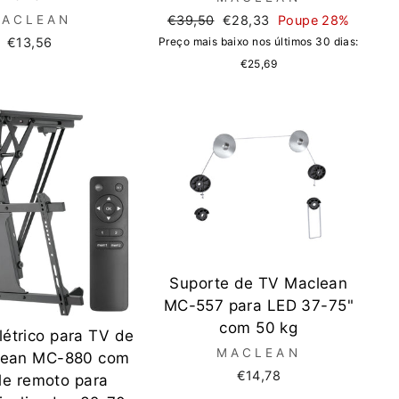
Preço
Preço
ACLEAN
€39,50
€28,33
Poupe 28%
normal
de
€13,56
Preço mais baixo nos últimos 30 dias:
saldo
€25,69
Suporte de TV Maclean
MC-557 para LED 37-75"
com 50 kg
létrico para TV de
MACLEAN
lean MC-880 com
€14,78
le remoto para