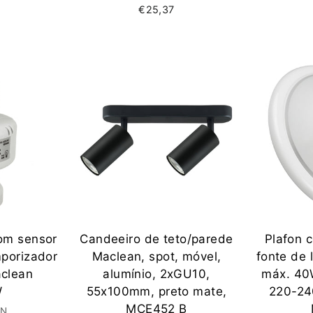
€25,37
om sensor
Candeeiro de teto/parede
Plafon 
mporizador
Maclean, spot, móvel,
fonte de 
clean
alumínio, 2xGU10,
máx. 40
W
55x100mm, preto mate,
220-24
MCE452 B
AN