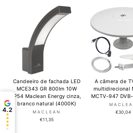
Candeeiro de fachada LED
A câmera de T
MCE343 GR 800lm 10W
multidirecional
IP54 Maclean Energy cinza,
MCTV-947 DVB-
branco natural (4000K)
MACLE
4.2
MACLEAN
€30,04
€11,35