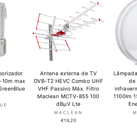
porizador
Antena externa de TV
Lâmpada
s-10m max
DVB-T2 HEVC Combo UHF
de
GreenBlue
VHF Passivo Máx. Filtro
infrave
Maclean MCTV-855 100
1100lm 1
dBμV Lte
En
UE
MACLEAN
M
€19,20