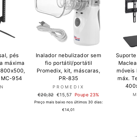
sal, pés
Inalador nebulizador sem
Suporte
ga máxima
fio portátil/portátil
Maclea
 800x500,
Promedix, kit, máscaras,
móveis 
, MC-954
PR-835
máx. T
400
AN
PROMEDIX
Preço
Preço
€20,32
€15,57
Poupe 23%
M
normal
de
Preço mais baixo nos últimos 30 dias:
saldo
€14,01