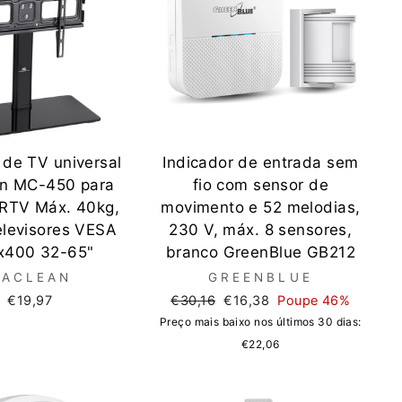
 de TV universal
Indicador de entrada sem
n MC-450 para
fio com sensor de
RTV Máx. 40kg,
movimento e 52 melodias,
elevisores VESA
230 V, máx. 8 sensores,
x400 32-65"
branco GreenBlue GB212
ACLEAN
GREENBLUE
Preço
Preço
€19,97
€30,16
€16,38
Poupe 46%
normal
de
Preço mais baixo nos últimos 30 dias:
saldo
€22,06