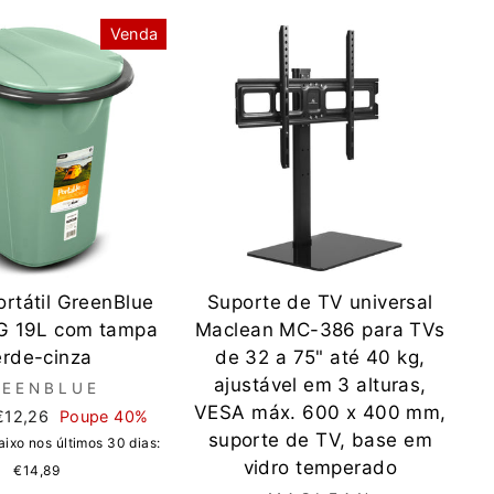
Venda
ortátil GreenBlue
Suporte de TV universal
 19L com tampa
Maclean MC-386 para TVs
erde-cinza
de 32 a 75" até 40 kg,
ajustável em 3 alturas,
REENBLUE
VESA máx. 600 x 400 mm,
Preço
€12,26
Poupe 40%
de
suporte de TV, base em
ixo nos últimos 30 dias:
saldo
vidro temperado
€14,89