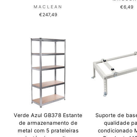
MACLEAN
€6,49
€247,49
Verde Azul GB378 Estante
Suporte de base
de armazenamento de
qualidade pa
metal com 5 prateleiras
condicionado 