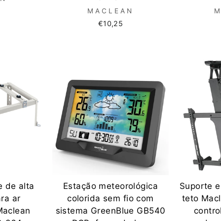
MACLEAN
M
€10,25
Estação meteorológica
Suporte e
 de alta
colorida sem fio com
teto Mac
ra ar
sistema GreenBlue GB540
contro
Maclean