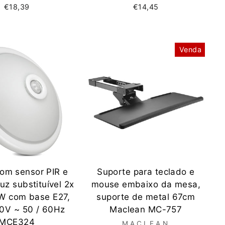
€18,39
€14,45
Venda
com sensor PIR e
Suporte para teclado e
luz substituível 2x
mouse embaixo da mesa,
W com base E27,
suporte de metal 67cm
0V ~ 50 / 60Hz
Maclean MC-757
MCE324
MACLEAN