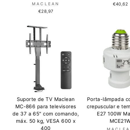
MACLEAN
€40,62
€28,97
Suporte de TV Maclean
Porta-lâmpada c
MC-866 para televisores
crepuscular e te
de 37 a 65" com comando,
E27 100W Ma
máx. 50 kg, VESA 600 x
MCE21
400
MACLE