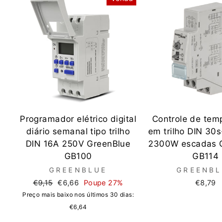
Programador elétrico digital
Controle de tem
diário semanal tipo trilho
em trilho DIN 30
DIN 16A 250V GreenBlue
2300W escadas 
GB100
GB114
GREENBLUE
GREENBL
Preço
Preço
€9,15
€6,66
Poupe 27%
€8,79
normal
de
Preço mais baixo nos últimos 30 dias:
saldo
€6,64