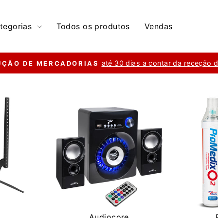
tegorias
Todos os produtos
Vendas
até 30 dias a contar da receção 
UÇÃO DE MERCADORIAS
slideshow
pausa
Audiocore