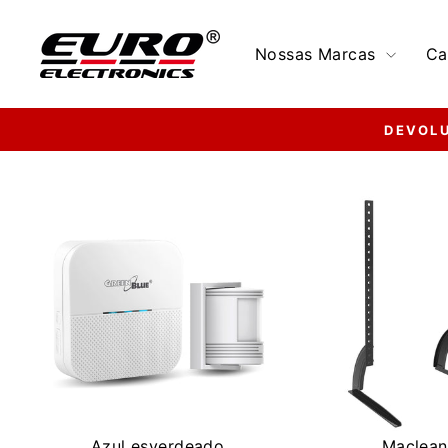
Pular
para
Nossas Marcas
Ca
o
Conteúdo
DEVOL
Azul esverdeado
Maclean