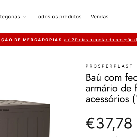
tegorias
Todos os produtos
Vendas
até 30 dias a contar da receção 
UÇÃO DE MERCADORIAS
slideshow
pausa
PROSPERPLAST
Baú com fec
armário de 
acessórios 
Preço
€37,78
normal