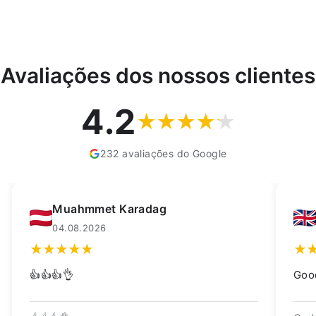
Avaliações dos nossos clientes
4.2
232 avaliações do Google
Kay Dean
F
02.08.2026
0
Good quality trough, great price 👍
Scher
gelev