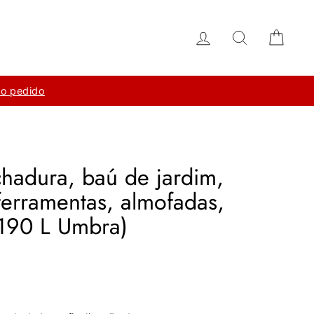
Iniciar sessão
Pesquisar
Carr
do pedido
hadura, baú de jardim,
ferramentas, almofadas,
(190 L Umbra)