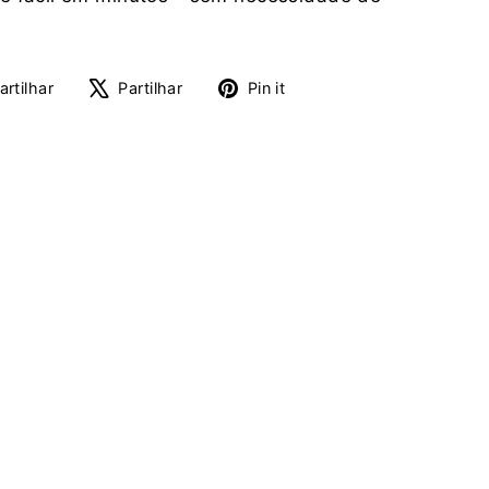
Partilhe
Tuíte
Adicione
artilhar
Partilhar
Pin it
no
no
no
Facebook
X
Pinterest