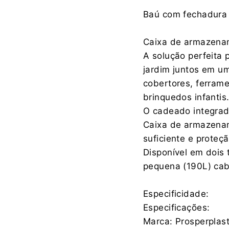
Fabricante:
Baú com fechadura
Caixa de armazenam
A solução perfeita 
Importador:
jardim juntos em um
cobertores, ferram
brinquedos infantis
O cadeado integrad
Caixa de armazenam
suficiente e proteç
Disponível em dois 
pequena (190L) cab
Especificidade:
Especificações:
Marca: Prosperplas