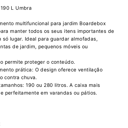
PROSPERPLAST 1 SPÓŁKA Z O.O.
 190 L Umbra
Wilkowska 968, 43-378 Rybarzowice
contact@prosperplast.pl
ento multifuncional para jardim Boardebox
+48 33 817 70 03
para manter todos os seus itens importantes de
PROSPERPLAST 1 SPÓŁKA Z O.O.
 só lugar. Ideal para guardar almofadas,
Wilkowska 968, 43-378 Rybarzowice
entas de jardim, pequenos móveis ou
contact@prosperplast.pl
+48 33 817 70 03
.
o permite proteger o conteúdo.
ento prática: O design oferece ventilação
ão contra chuva.
tamanhos: 190 ou 280 litros. A caixa mais
e perfeitamente em varandas ou pátios.
t