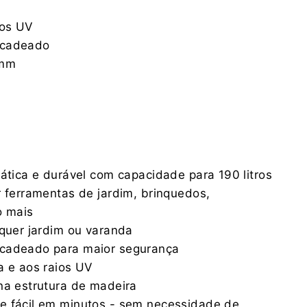
ios UV
 cadeado
 mm
rática e durável com capacidade para 190 litros
r ferramentas de jardim, brinquedos,
o mais
lquer jardim ou varanda
 cadeado para maior segurança
a e aos raios UV
na estrutura de madeira
e fácil em minutos - sem necessidade de