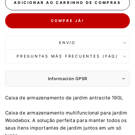
ADICIONAR AO CARRINHO DE COMPRAS
COMPRE JÁ!
ENVIO
PREGUNTAS MÁS FRECUENTES (FAQ)
Información GPSR
Fabricante:
Caixa de armazenamento de jardim antracite 190L
PROSPERPLAST 1 SPÓŁKA Z O.O.
Wilkowska 968, 43-378 Rybarzowice
Caixa de armazenamento multifuncional para jardim
contact@prosperplast.pl
Woodebox. A solução perfeita para manter todos os
+48 33 817 70 03
seus itens importantes de jardim juntos em um só
Importador: