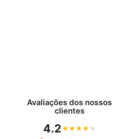
Caixa de arrumação de
jardim multifuncional com
fechadura 190 litros,
antracite Woodebox
Garden Box
PROSPERPLAST
€37,38
Avaliações dos nossos
clientes
4.2