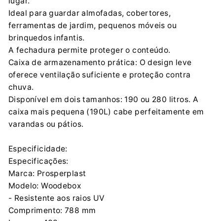
lugar.
PROSPERPLAST 1 SPÓŁKA Z O.O.
Ideal para guardar almofadas, cobertores,
Wilkowska 968, 43-378 Rybarzowice
ferramentas de jardim, pequenos móveis ou
contact@prosperplast.pl
brinquedos infantis.
+48 33 817 70 03
A fechadura permite proteger o conteúdo.
Caixa de armazenamento prática: O design leve
oferece ventilação suficiente e proteção contra
chuva.
Disponível em dois tamanhos: 190 ou 280 litros. A
caixa mais pequena (190L) cabe perfeitamente em
varandas ou pátios.
Especificidade:
Especificações:
Marca: Prosperplast
Modelo: Woodebox
- Resistente aos raios UV
Comprimento: 788 mm