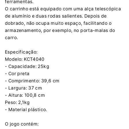
ferramentas.
PROSPERPLAST 1 SPÓŁKA Z O.O.
O carrinho está equipado com uma alça telescópica
Wilkowska 968, 43-378 Rybarzowice
de alumínio e duas rodas salientes. Depois de
contact@prosperplast.pl
dobrado, não ocupa muito espaço, facilitando o
+48 33 817 70 03
armazenamento, por exemplo, no porta-malas do
carro.
Especificação:
Modelo: KCT4040
- Capacidade: 25kg
- Cor preta
- Comprimento: 39,6 cm
- Largura: 37 cm
- Altura: 100,8 cm
Peso: 2,1kg
- Material plástico.
O jogo contém: