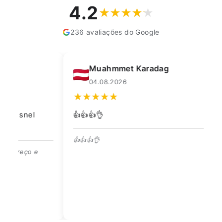
4.2
236 avaliações do Google
Muahmmet Karadag
04.08.2026
👍👍👍👌
Go
👍👍👍👌
Co