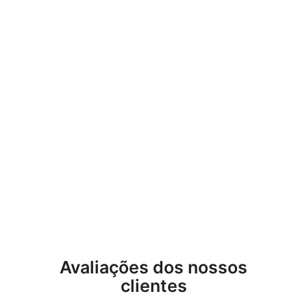
Kistenberg Cart 1
KCT4040 Carrinho de
transporte dobrável com
caixa de rodas
PROSPERPLAST
€22,40
Avaliações dos nossos
clientes