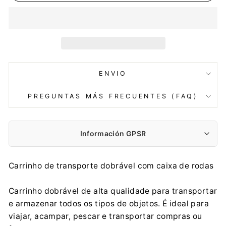
ENVIO
PREGUNTAS MÁS FRECUENTES (FAQ)
Información GPSR
Fabricante:
Carrinho de transporte dobrável com caixa de rodas
PROSPERPLAST 1 SPÓŁKA Z O.O.
Wilkowska 968, 43-378 Rybarzowice
Carrinho dobrável de alta qualidade para transportar
contact@prosperplast.pl
e armazenar todos os tipos de objetos. É ideal para
+48 33 817 70 03
viajar, acampar, pescar e transportar compras ou
Importador: