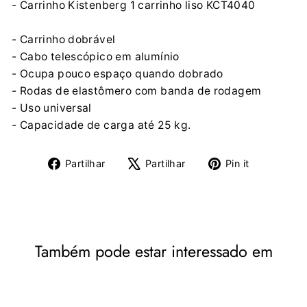
- Carrinho Kistenberg 1 carrinho liso KCT4040
- Carrinho dobrável
- Cabo telescópico em alumínio
- Ocupa pouco espaço quando dobrado
- Rodas de elastômero com banda de rodagem
- Uso universal
- Capacidade de carga até 25 kg.
Partilhe
Tuíte
Adicione
Partilhar
Partilhar
Pin it
no
no
no
Facebook
X
Pinterest
Também pode estar interessado em