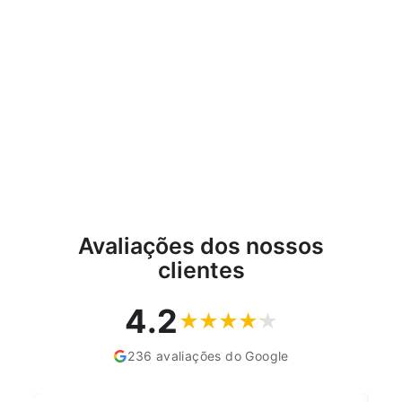
Compostor modular duplo,
capacidade 800L,
fertilizante natural, preto
PROSPERPLAST
€65,56
Avaliações dos nossos
clientes
4.2
236 avaliações do Google