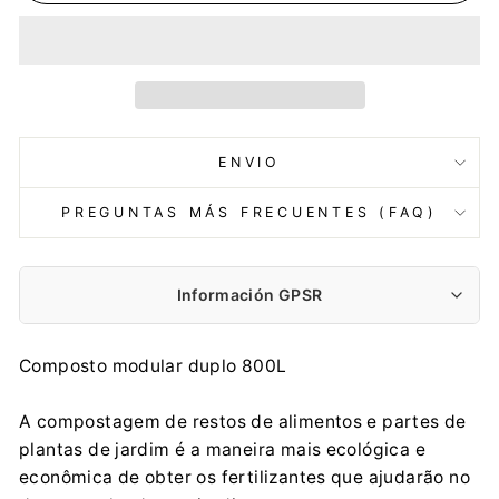
ENVIO
PREGUNTAS MÁS FRECUENTES (FAQ)
Información GPSR
Fabricante:
Composto modular duplo 800L
PROSPERPLAST 1 SPÓŁKA Z O.O.
Wilkowska 968, 43-378 Rybarzowice
A compostagem de restos de alimentos e partes de
contact@prosperplast.pl
plantas de jardim é a maneira mais ecológica e
+48 33 817 70 03
econômica de obter os fertilizantes que ajudarão no
Importador: