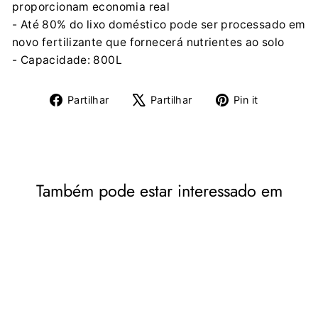
proporcionam economia real
- Até 80% do lixo doméstico pode ser processado em
novo fertilizante que fornecerá nutrientes ao solo
- Capacidade: 800L
Partilhe
Tuíte
Adicione
Partilhar
Partilhar
Pin it
no
no
no
Facebook
X
Pinterest
Também pode estar interessado em