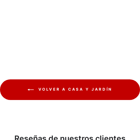
Prosperplast Furu Maceta
baja cuadrada con inserto
DFS240-S449 - blanco
PROSPERPLAST
€11,06
VOLVER A CASA Y JARDÍN
Reseñas de nuestros clientes