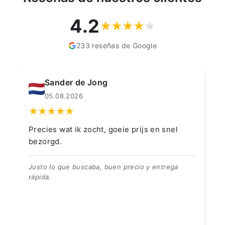
4.2
233 reseñas de Google
Muahmmet Karadag
04.08.2026
👍👍👍👌
Go
👍👍👍👌
Be