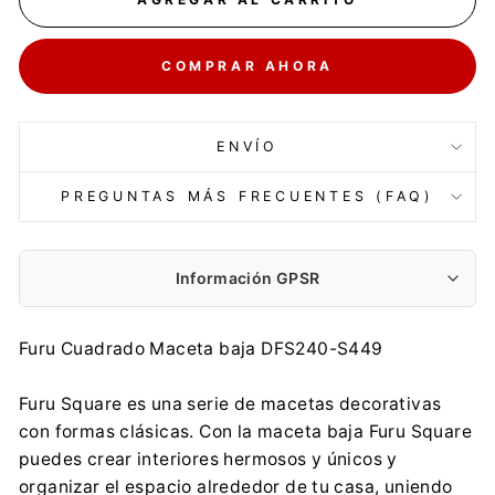
COMPRAR AHORA
ENVÍO
PREGUNTAS MÁS FRECUENTES (FAQ)
Información GPSR
Fabricante:
Furu Cuadrado Maceta baja DFS240-S449
PROSPERPLAST 1 SPÓŁKA Z O.O.
Wilkowska 968, 43-378 Rybarzowice
Furu Square es una serie de macetas decorativas
contact@prosperplast.pl
con formas clásicas. Con la maceta baja Furu Square
+48 33 817 70 03
puedes crear interiores hermosos y únicos y
Importador:
organizar el espacio alrededor de tu casa, uniendo