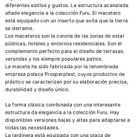
PROSPERPLAST 1 SPÓŁKA Z O.O.
diferentes estilos y gustos. La estructura acanalada
Wilkowska 968, 43-378 Rybarzowice
añade elegancia a la colección Furu. El macetero
contact@prosperplast.pl
está equipado con un inserto que evita que la tierra
+48 33 817 70 03
se derrame.
Los maceteros son la corona de las zonas de estar
públicas, hoteles y entornos residenciales. Son el
complemento perfecto para el diseño de terrazas,
verandas y los siempre populares patios.
La maceta ha sido fabricada por la renombrada
empresa polaca Prosperplast, cuyos productos de
plástico se caracterizan por su elaboración precisa,
durabilidad y diseño único.
La forma clásica combinada con una interesante
estructura da elegancia a la colección Furu. Hay
disponibles versiones bajas y altas para adaptarse a
todas las necesidades.
La jardinera está equipada con una placa de