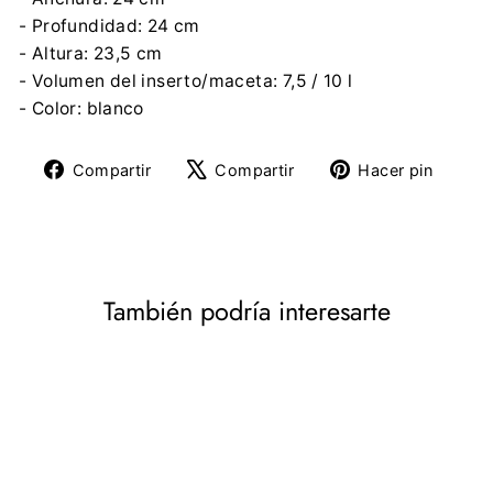
- Profundidad: 24 cm
- Altura: 23,5 cm
- Volumen del inserto/maceta: 7,5 / 10 l
- Color: blanco
Compartir
Tuitear
Pine
Compartir
Compartir
Hacer pin
en
en
en
Facebook
X
Pinte
También podría interesarte