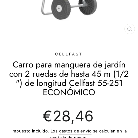
CE
(E
CELLFAST
Carro para manguera de jardín
con 2 ruedas de hasta 45 m (1/2
") de longitud Cellfast 55-251
ECONÓMICO
Precio
€28,46
regular
Impuesto incluido. Los
gastos de envío
se calculan en la
pantalla de pagos.