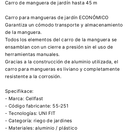
Carro de manguera de jardín hasta 45 m
Cell-fast Sp. z o.o.
Grabskiego 31, 37-450 Stalowa Wola
Carro para mangueras de jardín ECONÓMICO
product@cellfast.com.pl
Garantiza un cómodo transporte y almacenamiento
0048 13 43 210 31
de la manguera.
Importador:
Todos los elementos del carro de la manguera se
Cell-fast Sp. z o.o.
ensamblan con un cierre a presión sin el uso de
Grabskiego 31, 37-450 Stalowa Wola
herramientas manuales.
product@cellfast.com.pl
Gracias a la construcción de aluminio utilizada, el
0048 13 43 210 31
carro para mangueras es liviano y completamente
resistente a la corrosión.
Specifikace:
- Marca: Cellfast
- Código fabricante: 55-251
- Tecnologías: UNI FIT
- Categoría: riego de jardines
- Materiales: aluminio / plástico