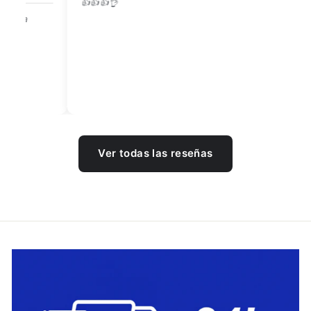
👍👍👍👌
Be
Ver todas las reseñas