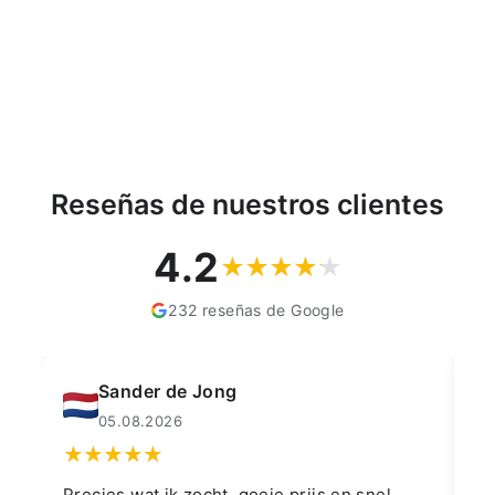
CELLFAST
€1,75
Reseñas de nuestros clientes
4.2
232 reseñas de Google
Sander de Jong
05.08.2026
Precies wat ik zocht, goeie prijs en snel
👍