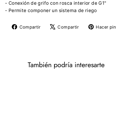
- Conexión de grifo con rosca interior de G1"
- Permite componer un sistema de riego
Compartir
Tuitear
Pine
Compartir
Compartir
Hacer pin
en
en
en
Facebook
X
Pinte
También podría interesarte
Conector de grifo Cellfast
Ideal Line 1 "51-220H G1"
rosca hembra