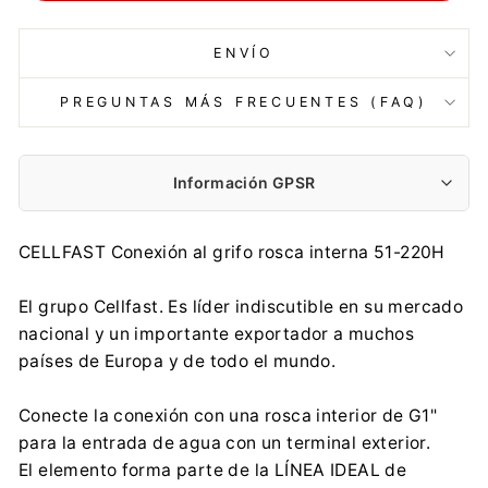
ENVÍO
PREGUNTAS MÁS FRECUENTES (FAQ)
Información GPSR
Fabricante:
CELLFAST Conexión al grifo rosca interna 51-220H
Cell-fast Sp. z o.o.
Grabskiego 31, 37-450 Stalowa Wola
El grupo Cellfast. Es líder indiscutible en su mercado
product@cellfast.com.pl
nacional y un importante exportador a muchos
0048 13 43 210 31
países de Europa y de todo el mundo.
Importador:
Cell-fast Sp. z o.o.
Conecte la conexión con una rosca interior de G1"
Grabskiego 31, 37-450 Stalowa Wola
para la entrada de agua con un terminal exterior.
product@cellfast.com.pl
El elemento forma parte de la LÍNEA IDEAL de
0048 13 43 210 31