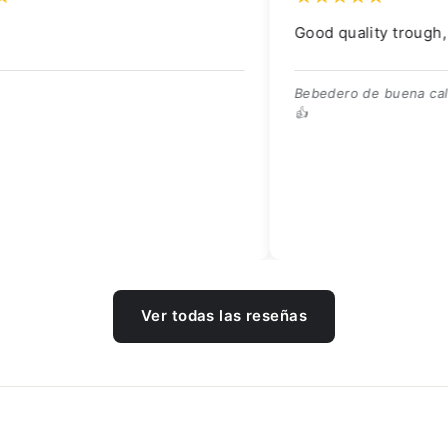
Good quality trough, great price 👍
Scher
gelev
Bebedero de buena calidad, ¡excelente precio!
👍
¡Preci
entreg
Ver todas las reseñas