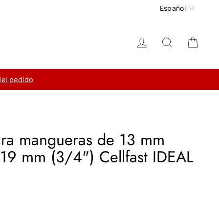
Idioma
Español
Ingresar
Buscar
Carri
del pedido
ara mangueras de 13 mm
 19 mm (3/4") Cellfast IDEAL