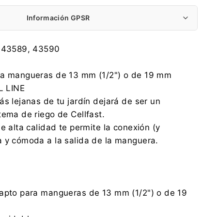
Información GPSR
Cell-fast Sp. z o.o.
E 43589, 43590
Grabskiego 31, 37-450 Stalowa Wola
product@cellfast.com.pl
ra mangueras de 13 mm (1/2") o de 19 mm
0048 13 43 210 31
AL LINE
Cell-fast Sp. z o.o.
ás lejanas de tu jardín dejará de ser un
Grabskiego 31, 37-450 Stalowa Wola
tema de riego de Cellfast.
product@cellfast.com.pl
0048 13 43 210 31
e alta calidad te permite la conexión (y
 y cómoda a la salida de la manguera.
 apto para mangueras de 13 mm (1/2") o de 19