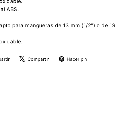
oxidable.
ial ABS.
 apto para mangueras de 13 mm (1/2") o de 19
oxidable.
Compartir
Tuitear
Pinear
artir
Compartir
Hacer pin
en
en
en
Facebook
X
Pinterest