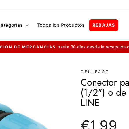
Categorías
Todos los Productos
REBAJAS
hasta 30 días desde la recepción 
CIÓN DE MERCANCÍAS
diapositivas
pausa
CELLFAST
Conector p
(1/2") o de
LINE
Precio
€1,99
regular