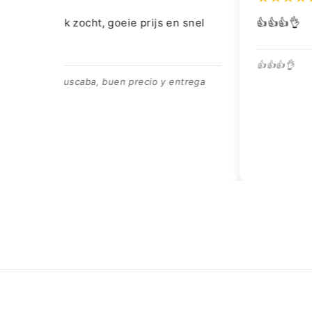
snel
👍👍👍👌
👍👍👍👌
trega