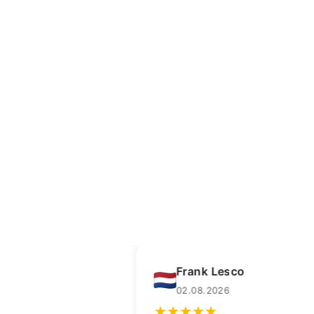
rank Lesco
Lledrmorg
2.08.2026
01.08.2026